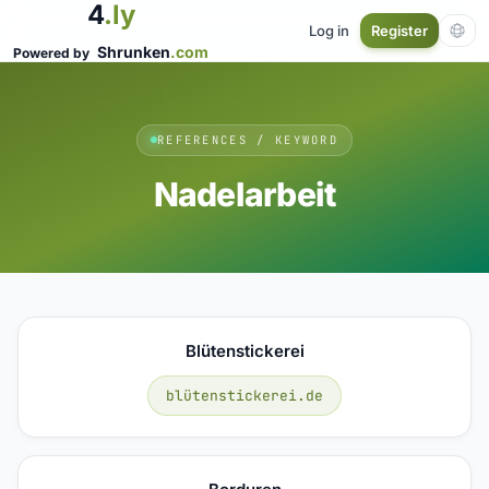
4
.ly
Log in
Register
Shrunken
.com
Powered by
REFERENCES / KEYWORD
Nadelarbeit
Blütenstickerei
blütenstickerei.de