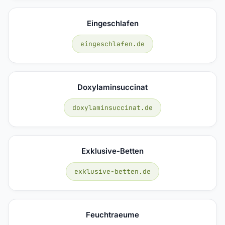
Eingeschlafen
eingeschlafen.de
Doxylaminsuccinat
doxylaminsuccinat.de
Exklusive-Betten
exklusive-betten.de
Feuchtraeume