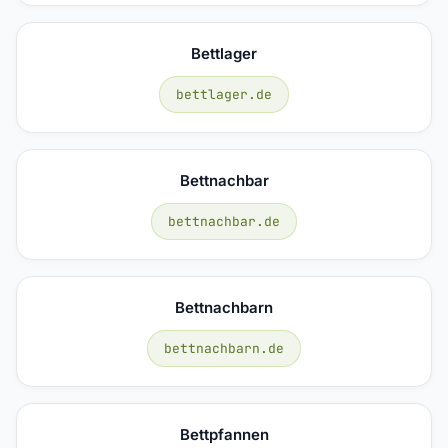
Bettlager
bettlager.de
Bettnachbar
bettnachbar.de
Bettnachbarn
bettnachbarn.de
Bettpfannen