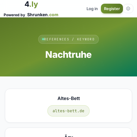
4
.ly
Log in
Register
Shrunken
.com
Powered by
REFERENCES / KEYWORD
Nachtruhe
Altes-Bett
altes-bett.de