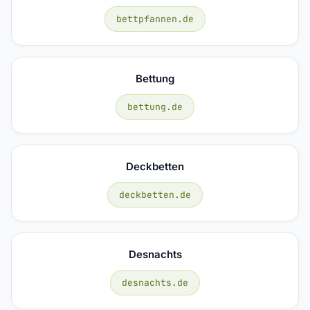
bettpfannen.de
Bettung
bettung.de
Deckbetten
deckbetten.de
Desnachts
desnachts.de