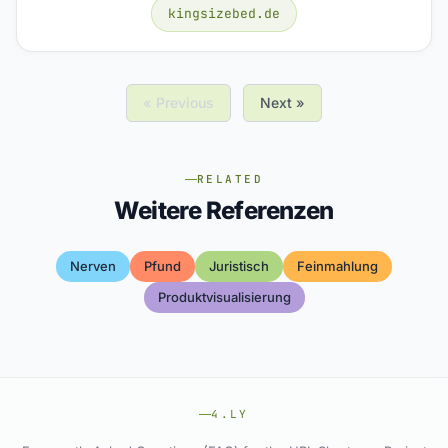
kingsizebed.de
« Previous
Next »
RELATED
Weitere Referenzen
Nerven
Pfund
Juristisch
Feinmahlung
Produktvisualisierung
4.LY