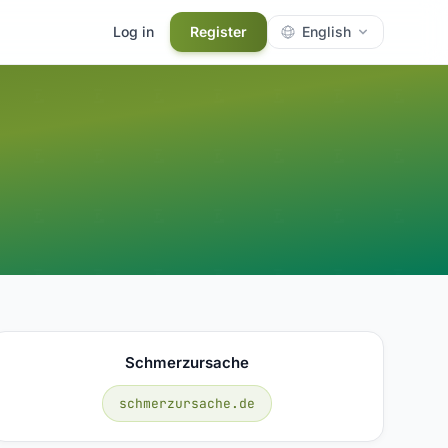
Log in
Register
English
Schmerzursache
schmerzursache.de