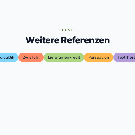
RELATED
Weitere Referenzen
didaktik
Zwielicht
Lieferantenkredit
Persuasion
Textilher