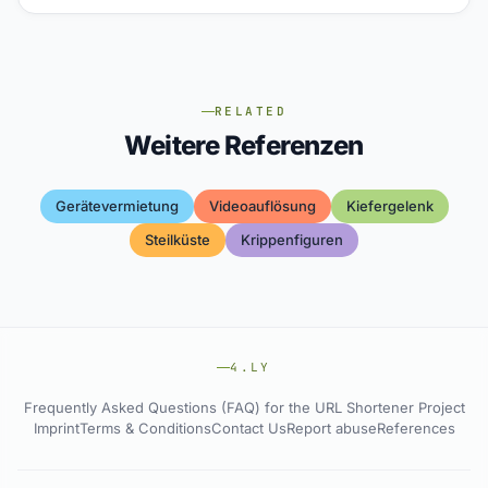
RELATED
Weitere Referenzen
Gerätevermietung
Videoauflösung
Kiefergelenk
Steilküste
Krippenfiguren
4.LY
Frequently Asked Questions (FAQ) for the URL Shortener Project
Imprint
Terms & Conditions
Contact Us
Report abuse
References