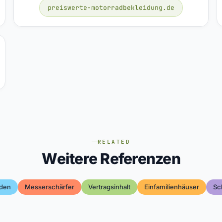
preiswerte-motorradbekleidung.de
RELATED
Weitere Referenzen
iden
Messerschärfer
Vertragsinhalt
Einfamilienhäuser
Sc