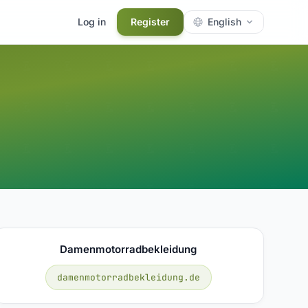
Log in
Register
English
Damenmotorradbekleidung
damenmotorradbekleidung.de