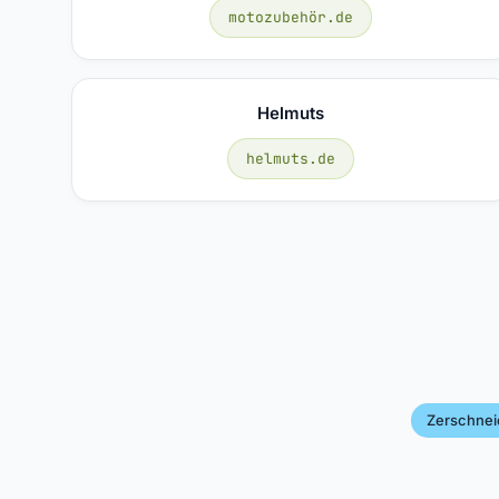
motozubehör.de
Helmuts
helmuts.de
Zerschne