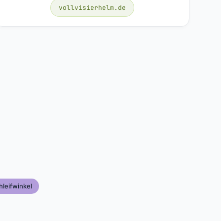
vollvisierhelm.de
hleifwinkel