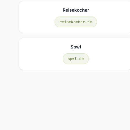
Reisekocher
reisekocher.de
Spwl
spwl.de