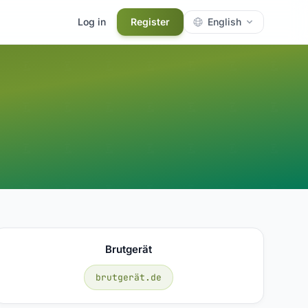
Log in
Register
English
Brutgerät
brutgerät.de