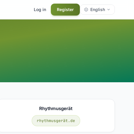
Log in
Register
English
Rhythmusgerät
rhythmusgerät.de