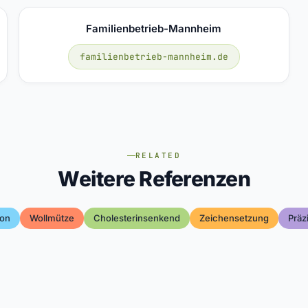
Familienbetrieb-Mannheim
familienbetrieb-mannheim.de
RELATED
Weitere Referenzen
ion
Wollmütze
Cholesterinsenkend
Zeichensetzung
Präz