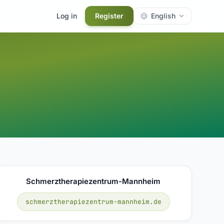
Log in
Register
English
Schmerztherapiezentrum-Mannheim
schmerztherapiezentrum-mannheim.de