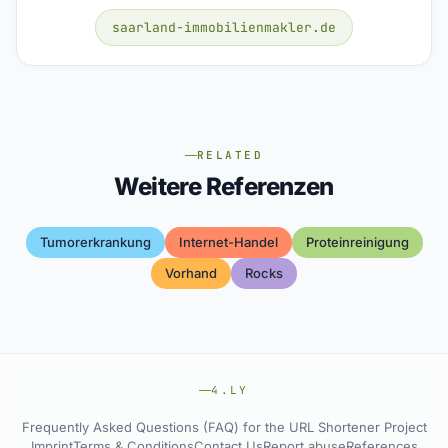
saarland-immobilienmakler.de
RELATED
Weitere Referenzen
Tumorerkrankung
Internet-Handel
Proteinreinigung
Vorhand
Rocks
4.LY
Frequently Asked Questions (FAQ) for the URL Shortener Project
Imprint
Terms & Conditions
Contact Us
Report abuse
References