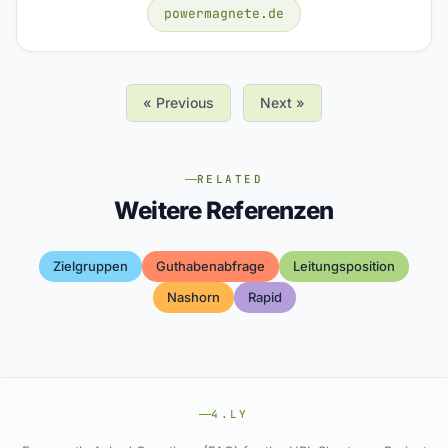
powermagnete.de
« Previous
Next »
RELATED
Weitere Referenzen
Zielgruppen
Guthabenabfrage
Leitungsposition
Nashorn
Rapid
4.LY