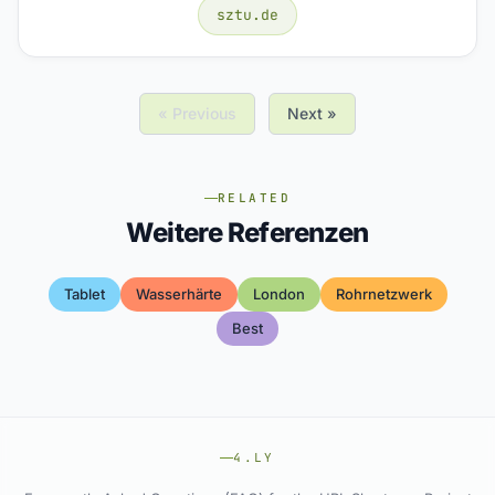
sztu.de
« Previous
Next »
RELATED
Weitere Referenzen
Tablet
Wasserhärte
London
Rohrnetzwerk
Best
4.LY