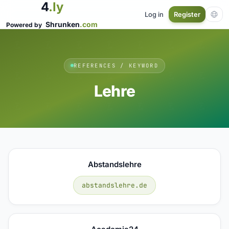
4
.ly
Log in
Register
Shrunken
.com
Powered by
REFERENCES / KEYWORD
Lehre
Abstandslehre
abstandslehre.de