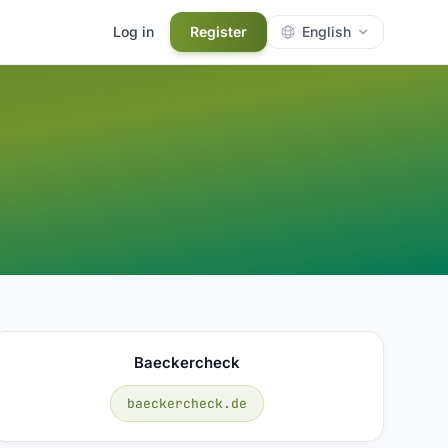
Log in
Register
English
Baeckercheck
baeckercheck.de