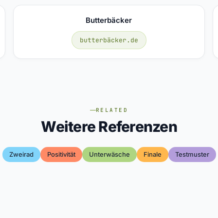
Butterbäcker
butterbäcker.de
RELATED
Weitere Referenzen
Zweirad
Positivität
Unterwäsche
Finale
Testmuster