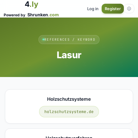
4
.ly
Log in
Register
Shrunken
.com
Powered by
REFERENCES / KEYWORD
Lasur
Holzschutzsysteme
holzschutzsysteme.de