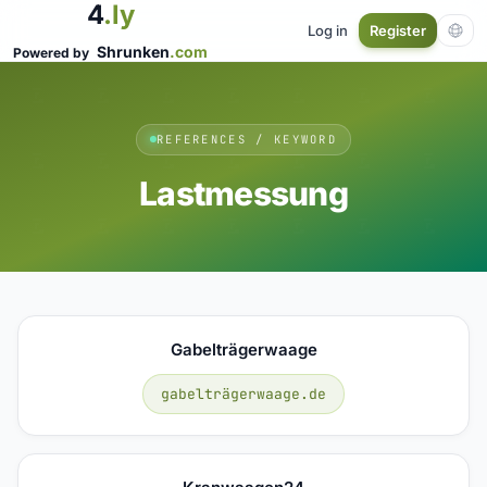
4
.ly
Log in
Register
Shrunken
.com
Powered by
REFERENCES / KEYWORD
Lastmessung
Gabelträgerwaage
gabelträgerwaage.de