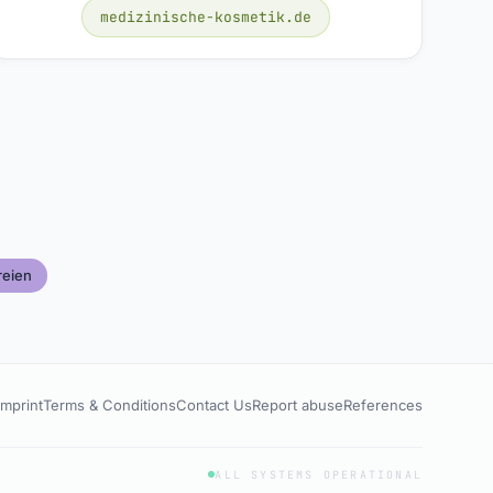
medizinische-kosmetik.de
eien
Imprint
Terms & Conditions
Contact Us
Report abuse
References
ALL SYSTEMS OPERATIONAL