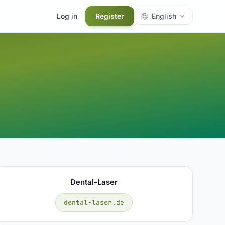
Log in
Register
English
Dental-Laser
dental-laser.de