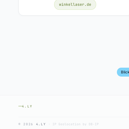
winkellaser.de
Blic
4.LY
© 2026
4.LY
·
IP Geolocation by DB-IP