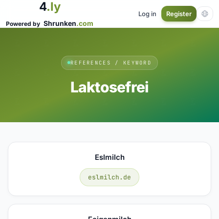
4
.ly
Log in
Register
Shrunken
.com
Powered by
REFERENCES / KEYWORD
Laktosefrei
Eslmilch
eslmilch.de