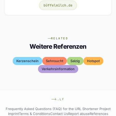
büffelmilch.de
RELATED
Weitere Referenzen
Kerzenschein
Sehnsucht
Salzig
Hotspot
Verkehrsinformation
4.LY
Frequently Asked Questions (FAQ) for the URL Shortener Project
Imprint
Terms & Conditions
Contact Us
Report abuse
References