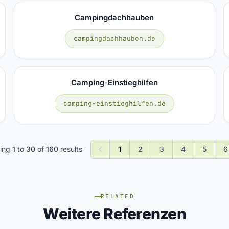
Campingdachhauben
campingdachhauben.de
Camping-Einstieghilfen
camping-einstieghilfen.de
ing
1
to
30
of
160
results
1
2
3
4
5
6
RELATED
Weitere Referenzen