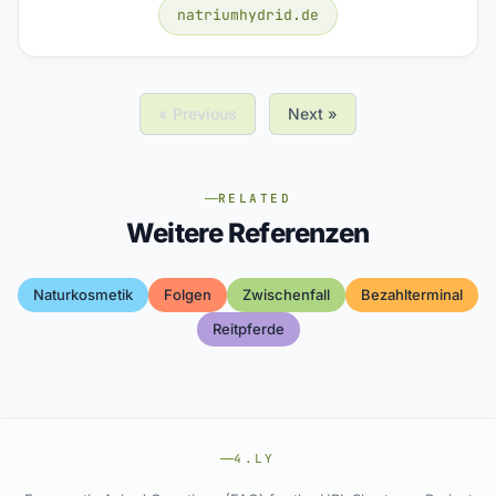
natriumhydrid.de
« Previous
Next »
RELATED
Weitere Referenzen
Naturkosmetik
Folgen
Zwischenfall
Bezahlterminal
Reitpferde
4.LY