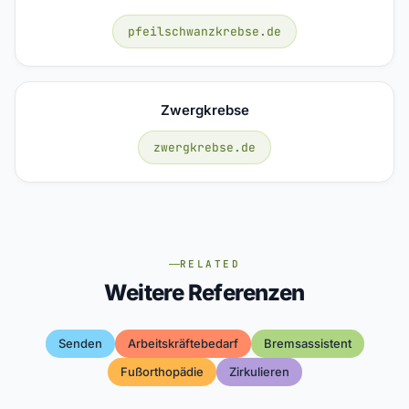
pfeilschwanzkrebse.de
Zwergkrebse
zwergkrebse.de
RELATED
Weitere Referenzen
Senden
Arbeitskräftebedarf
Bremsassistent
Fußorthopädie
Zirkulieren