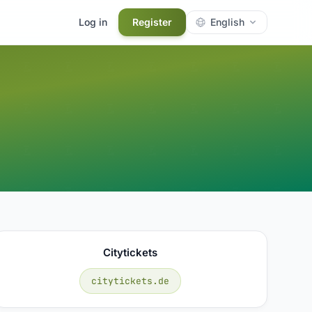
Log in
Register
English
Citytickets
citytickets.de