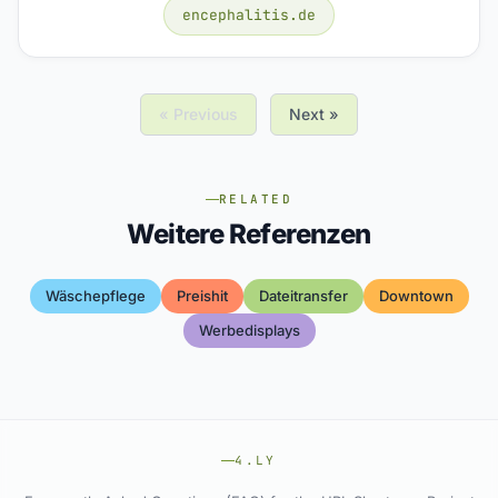
encephalitis.de
« Previous
Next »
RELATED
Weitere Referenzen
Wäschepflege
Preishit
Dateitransfer
Downtown
Werbedisplays
4.LY