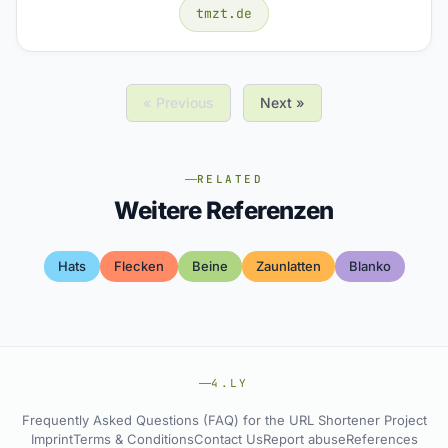
tmzt.de
« Previous
Next »
RELATED
Weitere Referenzen
Hats
Flecken
Beine
Zaunlatten
Blanko
4.LY
Frequently Asked Questions (FAQ) for the URL Shortener Project
Imprint
Terms & Conditions
Contact Us
Report abuse
References