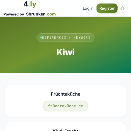
4
.ly
Log in
Register
Shrunken
.com
Powered by
REFERENCES / KEYWORD
Kiwi
Früchteküche
früchteküche.de