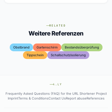
RELATED
Weitere Referenzen
Obstbrand
Gartenschirm
Bestandsüberprüfung
Tippschein
Schallschutzisolierung
4.LY
Frequently Asked Questions (FAQ) for the URL Shortener Project
Imprint
Terms & Conditions
Contact Us
Report abuse
References