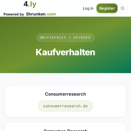
4
.ly
Log in
Register
Shrunken
.com
Powered by
REFERENCES / KEYWORD
Kaufverhalten
Consumerresearch
consumerresearch.de