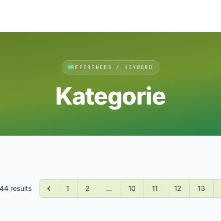
REFERENCES / KEYWORD
Kategorie
44
results
1
2
...
10
11
12
13