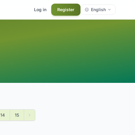
Log in
Register
English
14
15