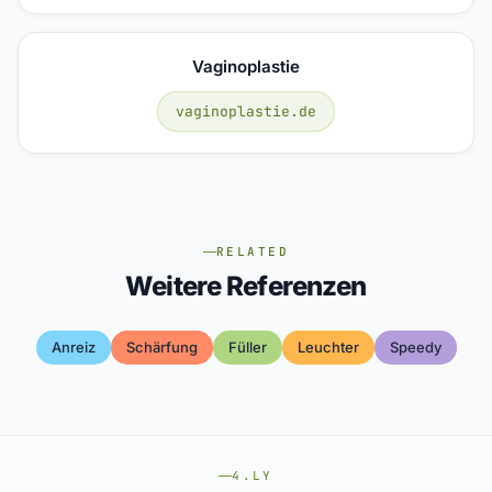
Vaginoplastie
vaginoplastie.de
RELATED
Weitere Referenzen
Anreiz
Schärfung
Füller
Leuchter
Speedy
4.LY