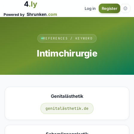
4
.ly
Log in
Register
Shrunken
.com
Powered by
REFERENCES / KEYWORD
Intimchirurgie
Genitalästhetik
genitalästhetik.de