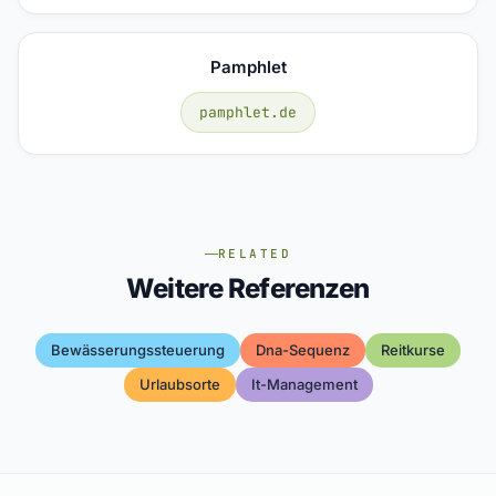
Pamphlet
pamphlet.de
RELATED
Weitere Referenzen
Bewässerungssteuerung
Dna-Sequenz
Reitkurse
Urlaubsorte
It-Management