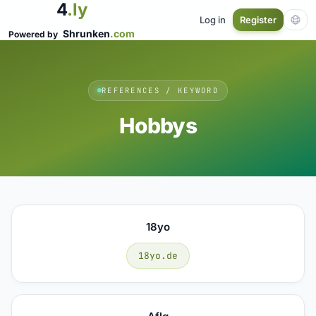
4
.ly
Log in
Register
Shrunken
.com
Powered by
REFERENCES / KEYWORD
Hobbys
18yo
18yo.de