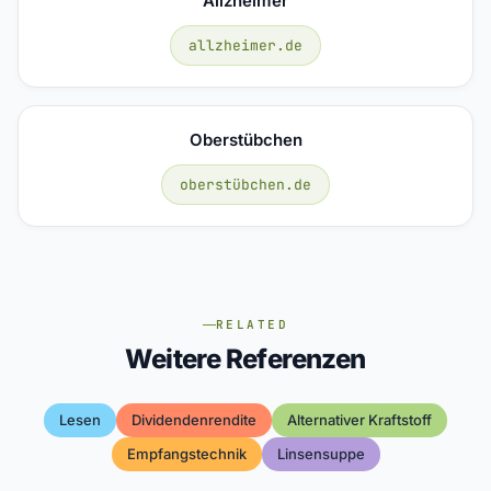
Allzheimer
allzheimer.de
Oberstübchen
oberstübchen.de
RELATED
Weitere Referenzen
Lesen
Dividendenrendite
Alternativer Kraftstoff
Empfangstechnik
Linsensuppe