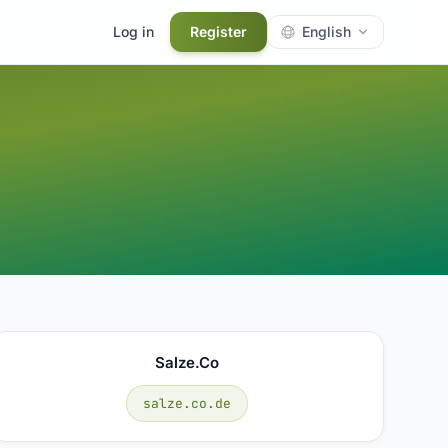
Log in
Register
English
Salze.co
salze.co.de