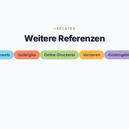
RELATED
Weitere Referenzen
owels
Isolierglas
Online-Druckerei
Verzieren
Küstengebi