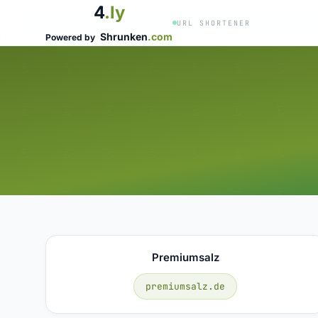
4
.ly
URL SHORTENER
Shrunken
.com
Powered by
Premiumsalz
premiumsalz.de