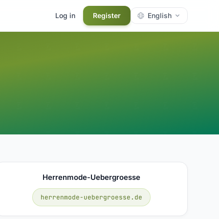
Log in
Register
English
Herrenmode-Uebergroesse
herrenmode-uebergroesse.de