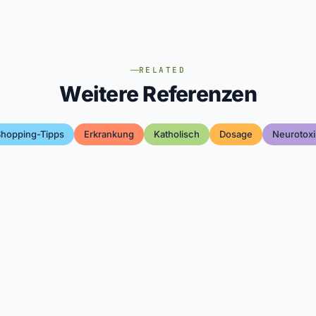
RELATED
Weitere Referenzen
hopping-Tipps
Erkrankung
Katholisch
Dosage
Neurotox