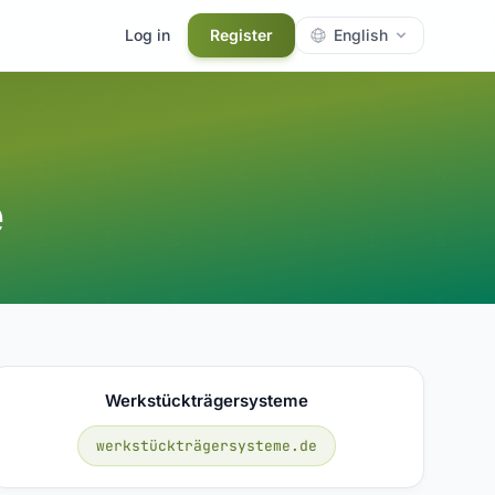
Log in
Register
English
e
Werkstückträgersysteme
werkstückträgersysteme.de