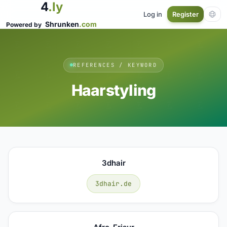
4
.ly
Log in
Register
Shrunken
.com
Powered by
REFERENCES / KEYWORD
Haarstyling
3dhair
3dhair.de