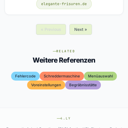
elegante-frisuren.de
« Previous
Next »
RELATED
Weitere Referenzen
Fehlercode
Schreddermaschine
Menüauswahl
Voreinstellungen
Begräbnisstätte
4.LY