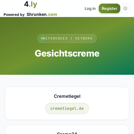
4
.ly
Log in
Register
Shrunken
.com
Powered by
REFERENCES / KEYWORD
Gesichtscreme
Cremetiegel
cremetiegel.de