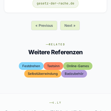
gesetz-der-rache.de
« Previous
Next »
RELATED
Weitere Referenzen
Festdrehen
Tastsinn
Online-Games
Selbstüberwindung
Badzubehör
4.LY