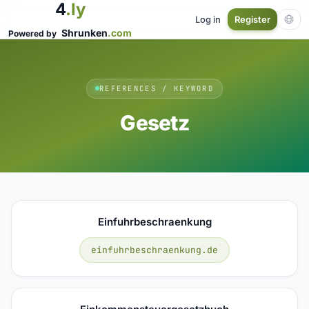
4
.ly
Log in
Register
Shrunken
.com
Powered by
REFERENCES / KEYWORD
Gesetz
Einfuhrbeschraenkung
einfuhrbeschraenkung.de