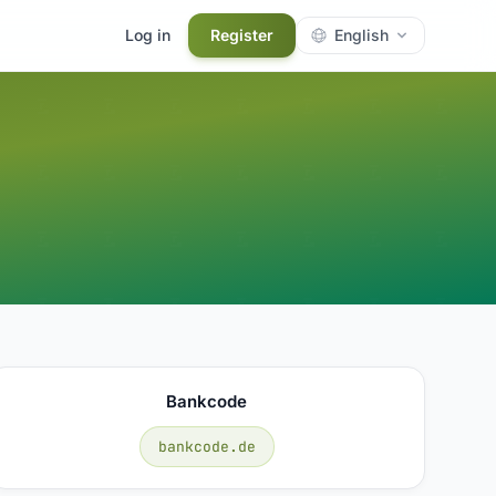
Log in
Register
English
Bankcode
bankcode.de