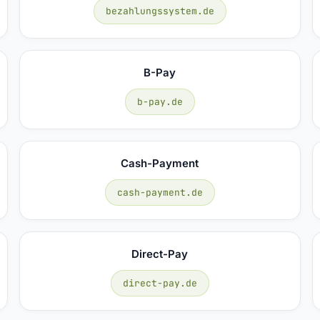
bezahlungssystem.de
B-Pay
b-pay.de
Cash-Payment
cash-payment.de
Direct-Pay
direct-pay.de