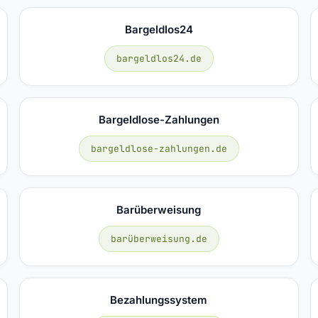
Bargeldlos24
bargeldlos24.de
Bargeldlose-Zahlungen
bargeldlose-zahlungen.de
Barüberweisung
barüberweisung.de
Bezahlungssystem