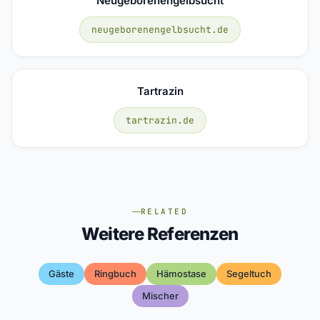
Neugeborenengelbsucht
neugeborenengelbsucht.de
Tartrazin
tartrazin.de
RELATED
Weitere Referenzen
Gäste
Ringbuch
Hämostase
Segeltuch
Mischer