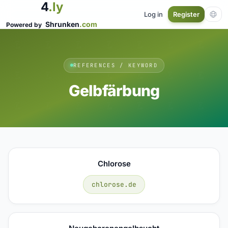
4
.ly
Log in
Register
Shrunken
.com
Powered by
REFERENCES / KEYWORD
Gelbfärbung
Chlorose
chlorose.de