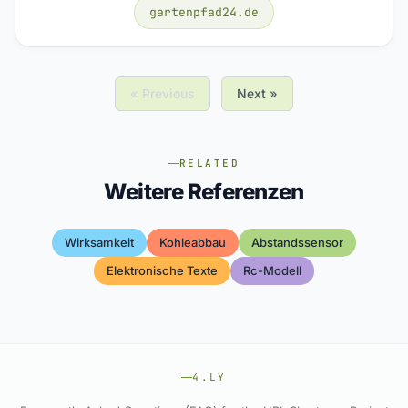
gartenpfad24.de
« Previous
Next »
RELATED
Weitere Referenzen
Wirksamkeit
Kohleabbau
Abstandssensor
Elektronische Texte
Rc-Modell
4.LY