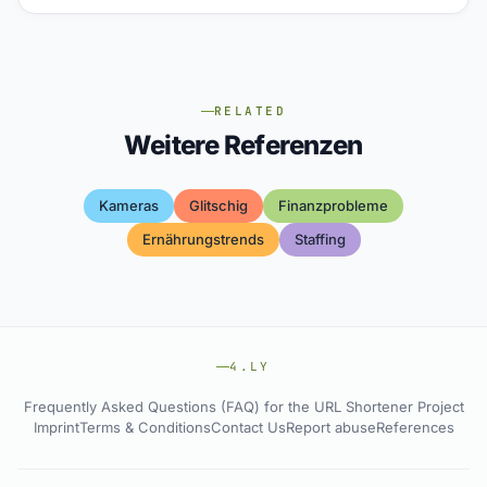
RELATED
Weitere Referenzen
Kameras
Glitschig
Finanzprobleme
Ernährungstrends
Staffing
4.LY
Frequently Asked Questions (FAQ) for the URL Shortener Project
Imprint
Terms & Conditions
Contact Us
Report abuse
References