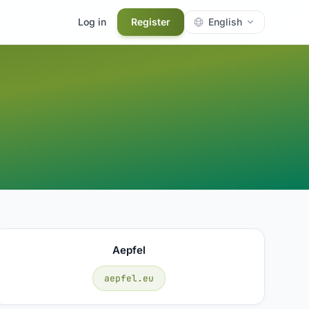
Log in
Register
English
Aepfel
aepfel.eu