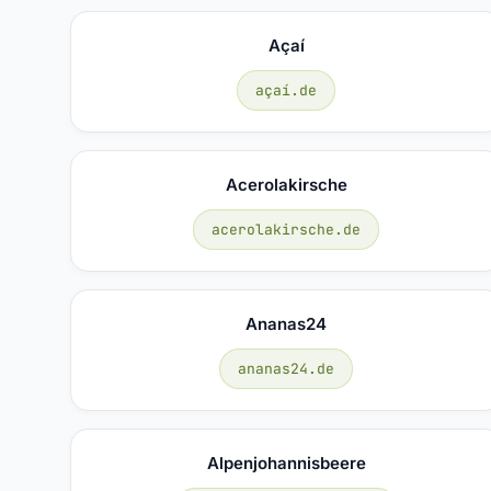
Açaí
açaí.de
Acerolakirsche
acerolakirsche.de
Ananas24
ananas24.de
Alpenjohannisbeere