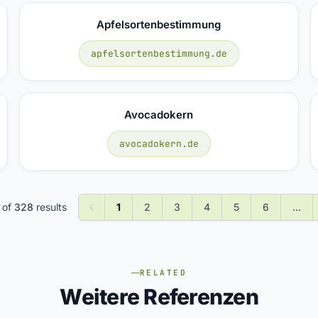
Apfelsortenbestimmung
apfelsortenbestimmung.de
Avocadokern
avocadokern.de
of
328
results
1
2
3
4
5
6
...
RELATED
Weitere Referenzen