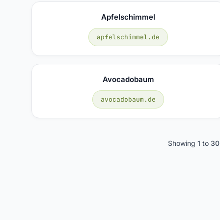
Apfelschimmel
apfelschimmel.de
Avocadobaum
avocadobaum.de
Showing
1
to
30