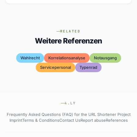
RELATED
Weitere Referenzen
Wahlrecht
Korrelationsanalyse
Notausgang
Servicepersonal
Typenrad
4.LY
Frequently Asked Questions (FAQ) for the URL Shortener Project
Imprint
Terms & Conditions
Contact Us
Report abuse
References