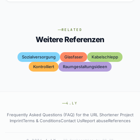
RELATED
Weitere Referenzen
Sozialversorgung
Glasfaser
Kabelschlepp
Kontrolliert
Raumgestaltungsideen
4.LY
Frequently Asked Questions (FAQ) for the URL Shortener Project
Imprint
Terms & Conditions
Contact Us
Report abuse
References