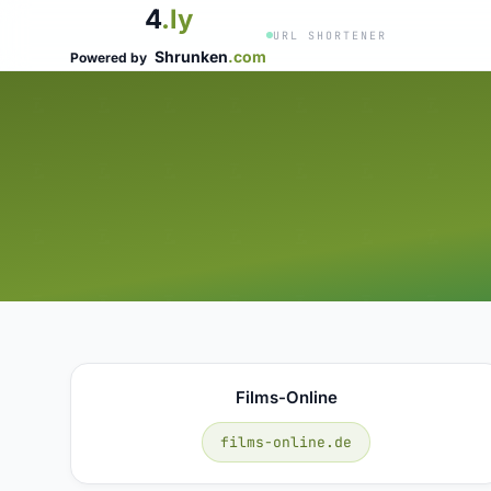
4
.ly
URL SHORTENER
Shrunken
.com
Powered by
Films-Online
films-online.de