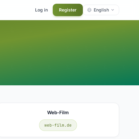
Log in
Register
English
Web-Film
web-film.de