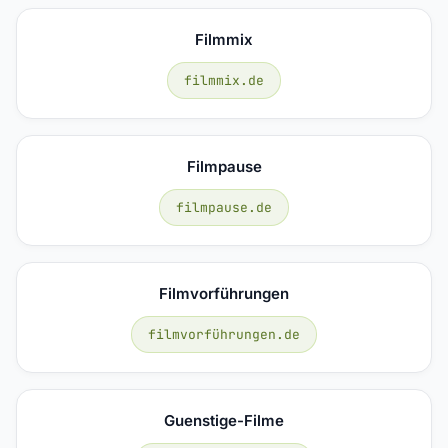
Filmmix
filmmix.de
Filmpause
filmpause.de
Filmvorführungen
filmvorführungen.de
Guenstige-Filme