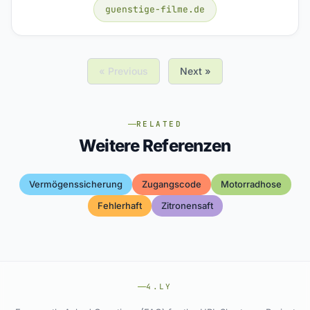
guenstige-filme.de
« Previous
Next »
RELATED
Weitere Referenzen
Vermögenssicherung
Zugangscode
Motorradhose
Fehlerhaft
Zitronensaft
4.LY