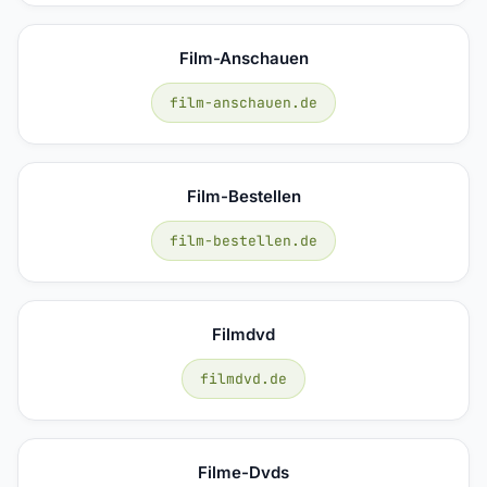
Film-Anschauen
film-anschauen.de
Film-Bestellen
film-bestellen.de
Filmdvd
filmdvd.de
Filme-Dvds