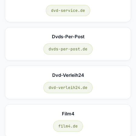
dvd-service.de
Dvds-Per-Post
dvds-per-post.de
Dvd-Verleih24
dvd-verleih24.de
Film4
film4.de