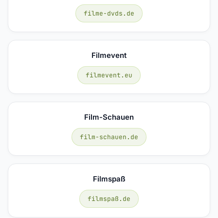
filme-dvds.de
Filmevent
filmevent.eu
Film-Schauen
film-schauen.de
Filmspaß
filmspaß.de