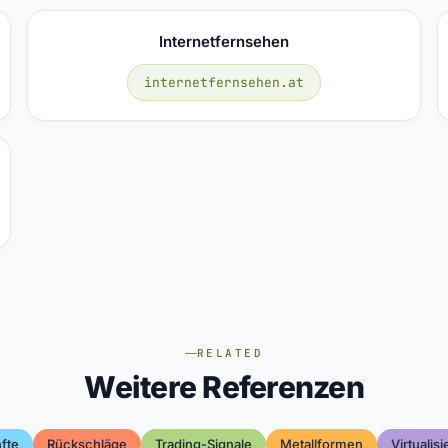
Internetfernsehen
internetfernsehen.at
RELATED
Weitere Referenzen
fte
Rückschläge
Trading-Signale
Metallformen
Virtualis