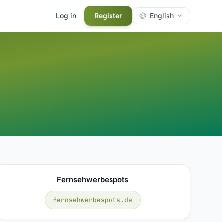
Log in
Register
English
Fernsehwerbespots
fernsehwerbespots.de