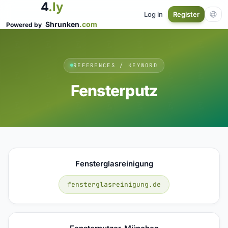
4
.ly
Log in
Register
Shrunken
.com
Powered by
REFERENCES / KEYWORD
Fensterputz
Fensterglasreinigung
fensterglasreinigung.de