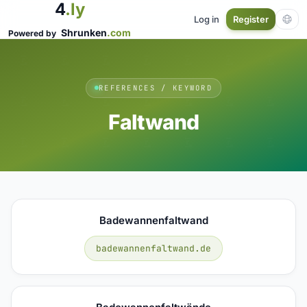
4
.ly
Log in
Register
Shrunken
.com
Powered by
REFERENCES / KEYWORD
Faltwand
Badewannenfaltwand
badewannenfaltwand.de