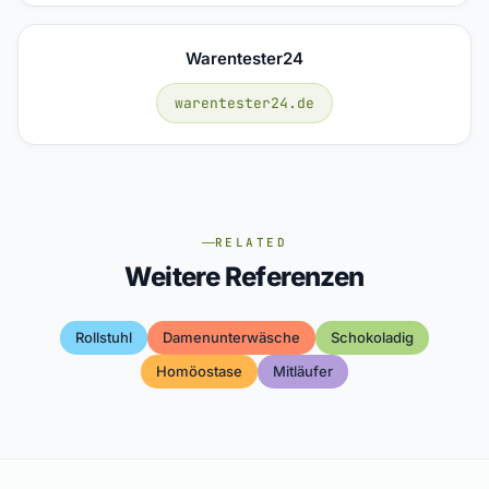
Warentester24
warentester24.de
RELATED
Weitere Referenzen
Rollstuhl
Damenunterwäsche
Schokoladig
Homöostase
Mitläufer