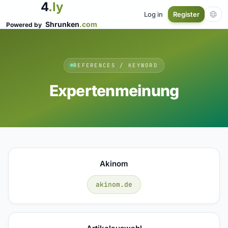
4
.ly
Log in
Register
Shrunken
.com
Powered by
REFERENCES / KEYWORD
Expertenmeinung
Akinom
akinom.de