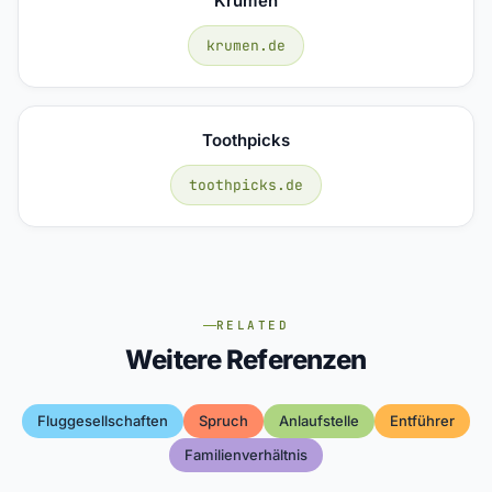
Krumen
krumen.de
Toothpicks
toothpicks.de
RELATED
Weitere Referenzen
Fluggesellschaften
Spruch
Anlaufstelle
Entführer
Familienverhältnis