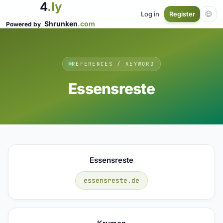
4
.ly
Log in
Register
Shrunken
.com
Powered by
REFERENCES / KEYWORD
Essensreste
Essensreste
essensreste.de