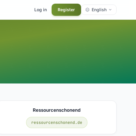
Log in
Register
English
Ressourcenschonend
ressourcenschonend.de