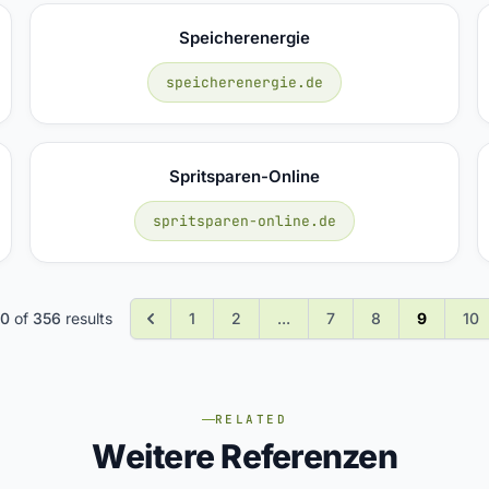
Speicherenergie
speicherenergie.de
Spritsparen-Online
spritsparen-online.de
70
of
356
results
1
2
...
7
8
9
10
RELATED
Weitere Referenzen